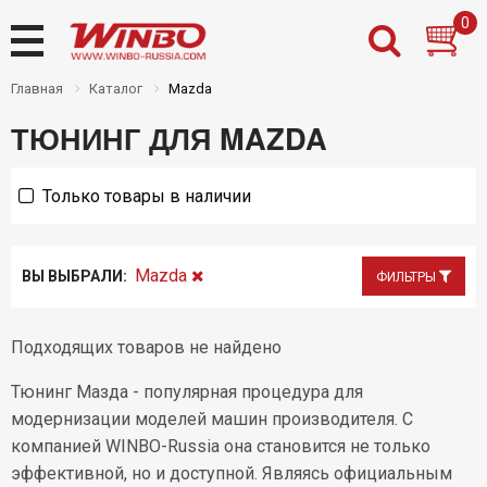
0
Главная
Каталог
Mazda
ТЮНИНГ ДЛЯ MAZDA
Назад
Назад
Назад
Назад
Только товары в наличии
Товары на складе
Новости
Дилерам
Контакты
Новинки
О нас
Частным клиентам
Где купить
Mazda
ВЫ ВЫБРАЛИ:
ФИЛЬТРЫ
Распродажа
Доставка
PDF каталоги Winbo
Оплата
Подходящих товаров не найдено
Установочный центр
Тюнинг Мазда - популярная процедура для
Инструкции
модернизации моделей машин производителя. С
компанией WINBO-Russia она становится не только
Гарантии
эффективной, но и доступной. Являясь официальным